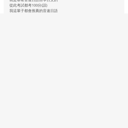
從此考試都考100分(誤)
我這輩子都會推薦的音速日語