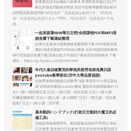
最重要的語法結構給大家參考 希望對於準備日文JLPT
檢定的朋友們能有所幫助 包含句型教學總整理如有任
何問題也歡迎提問喔 N5文法01「主語名詞は名詞です」 N5文法
02「主語名詞は名詞ですか？問句」 N5文法03「主語名詞+で(去
掉...
一起來跟著NHK學日文吧!全部課程PDF和MP3音
頻免費下載連結整理
自學日文最強力推薦網路免費課程下載 NHK有提供免
費的48課完整版PDF和Mp3教材 全部48課的課程都有
MP3音頻提供免費下載 因為比較大可個別下載各課音頻和教材 下載
網址： https://jp.hiyawu.com/p/nhk.html
年代久遠但確實用的華視吳致秀老師免費日語
youtube教學節目(空中大學品質保證)
吳致秀老師的經典日語教學18講 華視空中大學品質保
證 這裡面有通過youtube審核 應該是有購買版權的 日
文(一)第一講到第五講 日文(一)第六講：初次見面 日文(一)第七講：
手機是幾號呢? 日文(一)第八講：多少錢呢? 日文(一)第九講：現在幾
點呢? 日文(一)第十講：洗手間...
基本動詞ハンドブック(打敗日文動詞大魔王的必
備工具)
詳細說明每個慣用句、動詞跟複合語的不同用法 採全
日文教學 還有例句可供參考 而且部份例句有聲音檔可