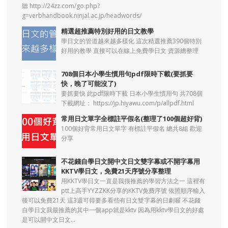
聽 http://24zz.com/go.php?
g=verbhandbook.ninjal.ac.jp/headwords/
精選超推薦特別好用的日文教學
學日文的管道越來越多樣化 這次精選推薦390個特別
好用的教學 直接可以在線上免費學日文 資源總整理
708個日本小學生慣用句pdf限時下載(要抓要
快，晚了可能沒了)
要抓要快 此pdf限時下載 日本小學生慣用句 共708個
下載網址： https://jp.hiyawu.com/p/allpdf.html
常用日文單字全標註平假名(整理了100個超好背)
100個好背常用日文單字 有標註平假名 總共8組 歡迎
分享
不花錢自學日文開中文日文雙字幕或不開字幕用
KKTV學日文，免費21天序號分享整理
用KKTV學日文一直是我很推薦的學習方法之一 這裡有
ptt上高手YYZZKK分享的KKTV免費序號 依照順序輸入
後可以免費21天 這3週可得要多看些有日文雙字幕的日劇喔 不花錢
自學日文我最推薦的其中一個app就是kktv 因為用kktv學日文的好處
是可以開中文日文...