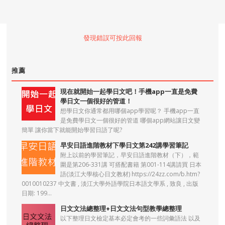
發現錯誤可按此回報
推薦
現在就開始一起學日文吧！手機app一直是免費
學日文一個很好的管道！
想學日文你通常都用哪個app學習呢？ 手機app一直
是免費學日文一個很好的管道 哪個app網站讓日文變
簡單 讓你當下就能開始學習日語了呢?
早安日語進階教材下學日文第242講學習筆記
附上以前的學習筆記，早安日語進階教材（下），範
圍是第206-331講 可搭配書籍 第001-114講請買 日本
語(淡江大學核心日文教材) https://24zz.com/b.htm?
0010010237 中文書 , 淡江大學外語學院日本語文學系 , 致良 , 出版
日期: 199...
日文文法總整理+日文文法句型教學總整理
以下整理日文檢定基本必定會考的一些詞彙語法 以及